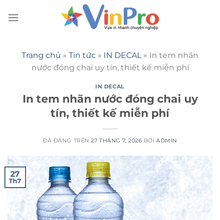
Chuyển
đến
nội
dung
Trang chủ
»
Tin tức
»
IN DECAL
»
In tem nhãn
nước đóng chai uy tín, thiết kế miễn phí
IN DECAL
In tem nhãn nước đóng chai uy
tín, thiết kế miễn phí
ĐÃ ĐĂNG TRÊN
27 THÁNG 7, 2026
BỞI
ADMIN
27
Th7