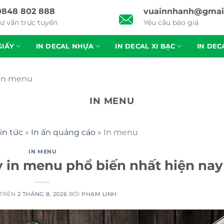
0848 802 888
vuainnhanh@gmai
ư vấn trực tuyến
Yêu cầu báo giá
GIẤY
IN DECAL NHỰA
IN DECAL XI BẠC
IN DEC
In menu
IN MENU
in tức
»
In ấn quảng cáo
»
In menu
IN MENU
y in menu phổ biến nhất hiện nay
 TRÊN
2 THÁNG 8, 2026
BỞI
PHẠM LINH