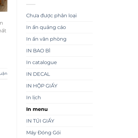
Chưa được phân loại
ền
In ấn quảng cáo
hất
In ấn văn phòng
IN BAO BÌ
In catalogue
IN DECAL
luận
IN HỘP GIẤY
In lịch
In menu
IN TÚI GIẤY
Máy Đóng Gói