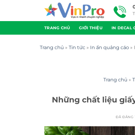
Chuyển
đến
T
nội
dung
TRANG CHỦ
GIỚI THIỆU
IN DECAL 
Trang chủ
»
Tin tức
»
In ấn quảng cáo
»
Trang chủ
»
T
Những chất liệu giấ
ĐÃ ĐĂNG