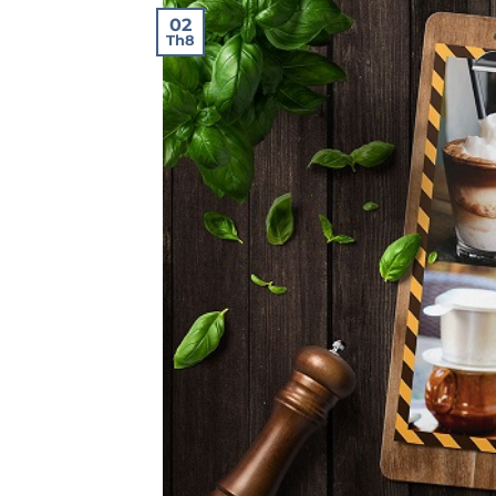
02
Th8