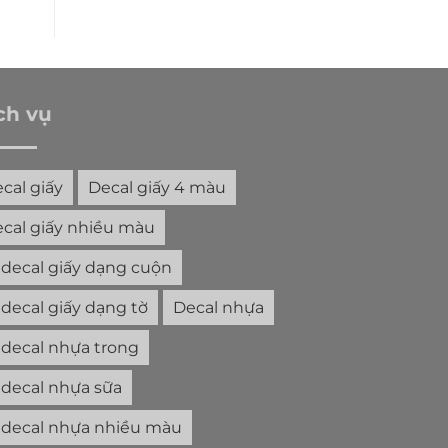
ch vụ
cal giấy
Decal giấy 4 màu
cal giấy nhiều màu
 decal giấy dạng cuộn
 decal giấy dạng tờ
Decal nhựa
 decal nhựa trong
 decal nhựa sữa
 decal nhựa nhiều màu